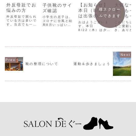
外反母趾でお
【お知らせ】
大切な一
子供靴のサイ
横スクロー
悩みの方
本日（8/22）
を、もっ
ズ確認
は出張のため
く、もっ
ルできます
外反母趾で困られ
小学生の息子は、
ている方は多いで
14時閉店とな
適に。「
コロナに台風と結
おはようございま
こんにちは
す。当店でも一番
局8月いっぱい夏
ります。
す。本日
り」メン
もご愛顧い
の相談は外反母趾
休みになりまし
8/22（木）は夕方
き、ありが
ンスのご
についてです。外
た。新学期の準備
うるま市にて、
ざいます。
反母趾の方はお医
をしていると上履
「足と靴と歩行の
革靴やパン
者さんにご相談を
きも運動靴もすで
相談会」開催のた
出会ったと
されることをおす
に小さくなってい
め14時閉店とさせ
きめきは、
すめいたします。
ました。4月に購
ていただきます。
ものですよ
また、靴選びを選
入したばかりでし
よろしくお願いい
「この靴と
ばれるときは外反
たが、次のサイズ
たします。明日か
場所へ出か
母趾について知識
へ。男の子は高校
らは通常営業とな
い」 そう思
靴の整理について
運動＆歩きましょう
のある販売員さん
生まで。女の子は
ります。
に入れた大
がいるお店をお勧
中学生まで足が成
だからこそ
めします。一人
長する子が多いで
く、美しく
で...
す...
けていただ
い。それ...