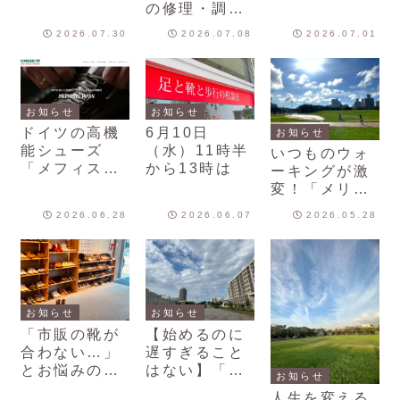
の修理・調整
も承っており
2026.07.30
2026.07.08
2026.07.01
ます
お知らせ
お知らせ
ドイツの高機
6月10日
お知らせ
能シューズ
（水）11時半
いつものウォ
「メフィス
から13時は
ーキングが激
ト」、取り扱
変！「メリハ
い開始しまし
リ歩き」で運
2026.06.28
2026.06.07
2026.05.28
た！
動効果を劇的
に高めるコツ
お知らせ
お知らせ
「市販の靴が
【始めるのに
合わない…」
遅すぎること
とお悩みの方
はない】「運
お知らせ
へ。サイズで
動が続かな
人生を変える