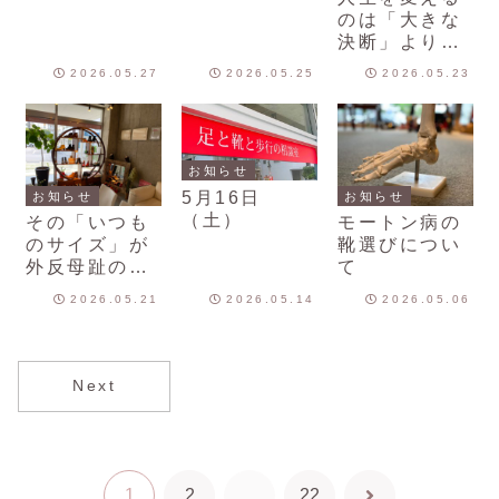
諦める前に、
い…」を卒業
のは「大きな
まずは気軽に
して、軽やか
決断」よりも
ご相談くださ
な未来を手に
「毎日の歩き
い！
入れる方法
2026.05.27
2026.05.25
2026.05.23
方」
お知らせ
5月16日
お知らせ
お知らせ
（土）
その「いつも
モートン病の
のサイズ」が
靴選びについ
外反母趾の原
て
因かも？靴選
2026.05.21
2026.05.14
2026.05.06
びで絶対に知
っておきたい
「足のサイ
ズ」の真実
Next
1
2
…
22