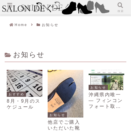
メニュー
検索
Home
お知らせ
お知らせ
お知らせ
沖縄県内唯一
おすすめ
― フィンコン
8月・9月のス
フォート取扱
ケジュール
店として
お知らせ
他店でご購入
いただいた靴