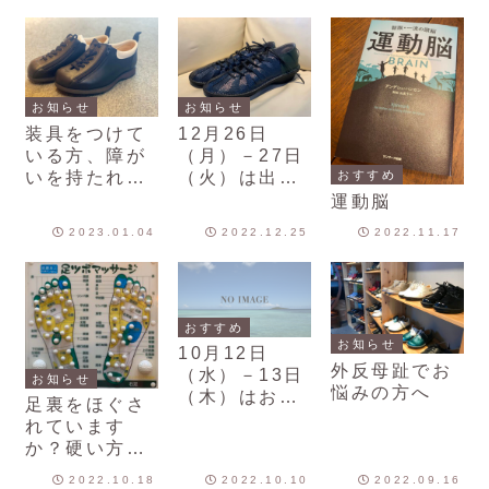
お知らせ
お知らせ
装具をつけて
12月26日
いる方、障が
（月）－27日
いを持たれて
（火）は出張
おすすめ
いる方や高齢
のためお休み
運動脳
者のための革
をさせていた
2023.01.04
2022.12.25
2022.11.17
靴
だきます。
おすすめ
お知らせ
10月12日
外反母趾でお
（水）－13日
お知らせ
悩みの方へ
（木）はお休
足裏をほぐさ
みをさせてい
れています
ただきます。
か？硬い方が
多いです
2022.10.18
2022.10.10
2022.09.16