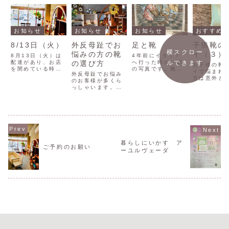
お知らせ
お知らせ
お知らせ
おすすめ
8/13日（火）
外反母趾でお
足と靴
子供靴の
横スクロー
悩みの方の靴
イ（３）
8月13日（火）は
4年前にイタリア
配達があり、お店
の選び方
へ行った時の一部
ルできます
お子様の靴
を閉めている時間
の写真です。靴の
イで悩まれ
外反母趾でお悩み
帯があります。
師匠たちとイタリ
方は意外と
のお客様が多くら
①11時～12時15
アを回ってきまし
すよね。先
っしゃいます。そ
分②15時半～18
た。美術館も見て
介させてい
こで、外反母趾の
時お店は短時間営
回りました。そこ
た、洗濯機
方は以下の靴を選
業となります。よ
でも結局は、靴と
を洗う前に
ぶことをおすすめ
ろしくお願いいた
足ばかり見ていま
裏返してか
します。（＊病院
します。
した。職業病です
いをしてか
に行かれていない
ね。ヨーロッパの
機で洗うと
方はぜひ病院でも
靴の歴史が長いこ
法を約1か
診てもらってくだ
とを実感すること
せていただ
さいね。）外反母
ができました。
暮らしにいかす ア
た。これが
ご予約のお願い
趾で悩まれている
ーユルヴェーダ
ことにニオ
方の靴選びの3つ
減していま
のポイント！1. ぴ
大...
ったりフィッ...