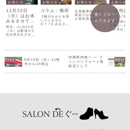
お知らせ
お知らせ
お知らせ
お知らせ
11月22日
コラム：靴④
一日何歩
足底腱膜炎や外反
横スクロー
（火）はお休
母趾でお悩みの方
ばいいの
【靴のかかとを潰
が室内用も欲しい
みをさせてい
していません
ルできます
健康長寿の
とご希望もありま
か？？】みなさん
ただきます。
必要な一日
す。本日もお求め
明日、11月22日
のよく履かれてい
の目安は、
いただきました。
（火）は配達のた
る靴のかかと部分
健康状態や
こちらは室内履き
めお休みをさせて
は潰れていません
よって異な
でも外用としても
いただきます。よ
か？日本では脱ぎ
が、以下の
ご利用いただけま
ろしくお願いいた
履きする機会が多
トを参考に
す。色も変更でき
します。23日
いので、かかと部
良いでしょ
ます。お気軽にご
（水）からは通常
分がつぶれている
般的な目安1
相談くださいま
営業をさせていた
方が意外と多いで
維持が目的
せ。
だきます。
沖縄県内唯一 ― フ
す。小さい頃に親
6月10日（水）11時
1日6,000
ィンコンフォート取
御さんや大人か
心血管疾患
半から13時は
ら、靴のかかとを
扱店として
習慣病のリ
潰さないようにし
減らし、基
ましょ...
健康を...