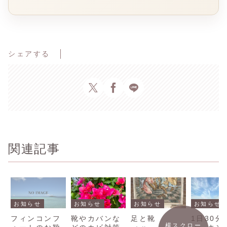
シェアする
関連記事
お知らせ
お知らせ
お知らせ
お知らせ
フィンコンフ
靴やカバンな
足と靴
1日30分
横スクロー