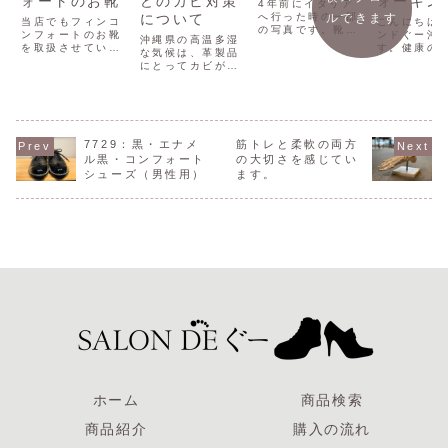
ォートのお靴
どのカビ対策
ォーキン
4年前にイタリア
について
へ行った時の一部
ルできます
当店でもフィンコ
こんにちは
の写真です。靴の
ンフォートのお靴
ンドぐー沖
沖縄県の高温多湿
師匠たちとイタリ
を取扱させていた
す。健康の
な気候は、革製品
アを回ってきまし
だいております。
1日30分の
にとってカビが生
た。美術館も見て
2024年の秋冬の
キングをお
えやすい環境で
回りました。そこ
カタログがインタ
ます。ウォ
す。今年は梅雨後
でも結局は、靴と
ーネットでもみる
グは、有酸
半の記録的大雨な
足ばかり見ていま
ことができます。
の一種で、
どもあり、カビが
した。職業病です
finn24SS_catal
肺の健康を
生えてしまったこ
ね。ヨーロッパの
og_下版後1011
し、筋肉を
7729：黒・エナメ
とでの相談が増え
筋トレと柔軟の両方
靴の歴史が長いこ
沖縄県では当店で
ることがで
ています。革製品
ル黒・コンフォート
の大切さを感じてい
とを実感すること
も扱わせていただ
す。また、
を長持ちさせ、美
ができました。
シューズ（男性用）
ます。
いております。お
ス軽減や気
しい状態を保つた
気軽にご来店く...
フレッシュ
めには、適切なケ
効果もあり
アと対策が必要で
ウォ...
す。カビ対策方法
を...
ホーム
商品検索
商品紹介
購入の流れ