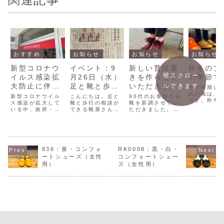
おすすめ
お知らせ
お知らせ
お知らせ
新型コロナウ
イベント：9
新しい普段履
秋冬のブ
横スクロー
イルス感染拡
月26日（水）
きを作らせて
の季節で
大防止に伴う
足と靴と歩行
いただきまし
ルできます
今の時期に
営業時間変更
の相談会＠沖
た。
めの靴は、
新型コロナウイル
こんにちは。足と
80代のお客様のお
です。昨年
のお知らせ
ス感染が拡大して
縄タイムスビ
靴と歩行の相談が
靴を新調させてい
ングブーツ
いる中、政府・沖
できる靴屋さん
ただきました。お
ル
も出てきて
縄県からの緊急事
秋山です。昨日の
色も好きな色を選
す。沖縄で
態宣言の発表を踏
沖縄タイムスさん
んでいただき作成
中履けるシ
まえ、現状の深刻
紙面にて、来週水
させていただきま
ブーツも人
さを真摯に受け止
曜日 ９月２６日
した。
ります。ブ
め、お客様の安全
のイベントについ
は、足首か
を最優先して、営
てのご紹介をして
836：黄・コンフォ
RK0008：黒・白・
まで覆う長
業時間の変更をす
いただきました。
ートシューズ（女性
コンフォートシュー
スカートや
ることにいたしま
沖縄タイムスさん
用）
ズ（女性用）
ースとの相
した。 営業時間
で４回目のイベン
群です。ま
11:00-17:00 営
トとなります。よ
い季節でも
業時間変更期間
ろしくお願いいた
暖か...
2020...
します。足や靴
な...