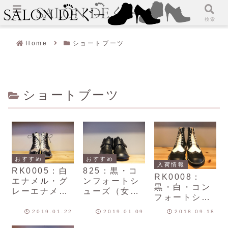
メニュー
検索
Home
ショートブーツ
ショートブーツ
おすすめ
おすすめ
入荷情報
RK0005：白
825：黒・コ
RK0008：
エナメル・グ
ンフォートシ
黒・白・コン
レーエナメ
ューズ（女性
フォートシュ
ル・黒エナメ
用）
ーズ（女性
ル・黒スエー
2019.01.22
2019.01.09
2018.09.18
用）
ド・コンフォ