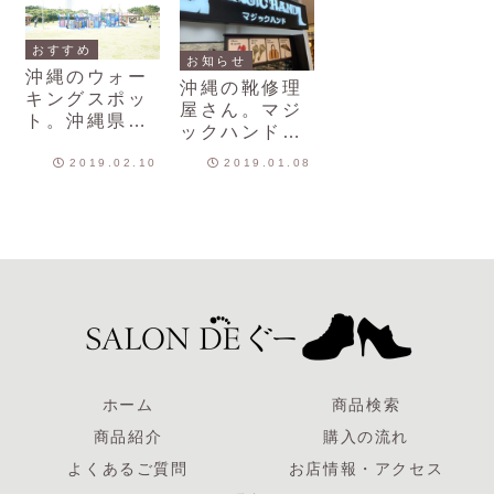
おすすめ
お知らせ
沖縄のウォー
沖縄の靴修理
キングスポッ
屋さん。マジ
ト。沖縄県平
ックハンドさ
和祈念公園に
ん
大型遊具など
2019.02.10
2019.01.08
広い公園があ
ります。
ホーム
商品検索
商品紹介
購入の流れ
よくあるご質問
お店情報・アクセス