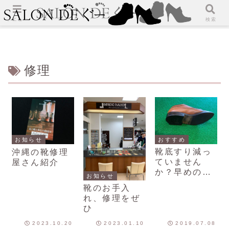
メニュー
検索
修理
おすすめ
お知らせ
靴底すり減っ
沖縄の靴修理
ていません
屋さん紹介
か？早めの修
お知らせ
理をお勧めし
靴のお手入
ます。
れ、修理をぜ
ひ
2023.10.20
2023.01.10
2019.07.08