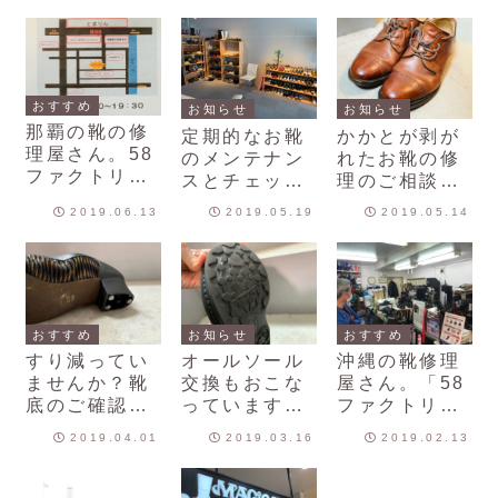
おすすめ
お知らせ
お知らせ
那覇の靴の修
定期的なお靴
かかとが剥が
理屋さん。58
のメンテナン
れたお靴の修
ファクトリー
スとチェック
理のご相談も
さんのチラシ
をお勧めいた
お気軽にして
2019.06.13
2019.05.19
2019.05.14
をいただきま
します。
ください。
した。
おすすめ
お知らせ
おすすめ
すり減ってい
オールソール
沖縄の靴修理
ませんか？靴
交換もおこな
屋さん。「58
底のご確認
っています。
ファクトリ
を！修理は早
靴底を直せば
ー」さん
2019.04.01
2019.03.16
2019.02.13
めがおすすめ
また履けるよ
です。
うになりま
す。