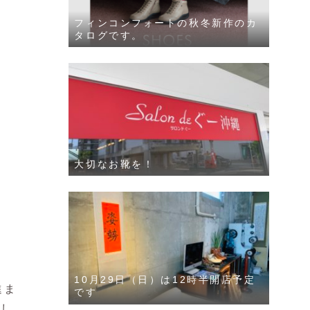
フィンコンフォートの秋冬新作のカ
タログです。
大切なお靴を！
10月29日（日）は12時半開店予定
進ま
です
新し