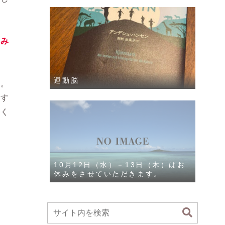
てみ
運動脳
す。
るす
てく
10月12日（水）－13日（木）はお
休みをさせていただきます。