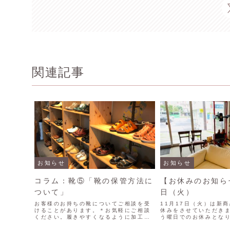
関連記事
お知らせ
お知らせ
コラム：靴⑤「靴の保管方法に
【お休みのお知らせ
ついて」
日（火）
お客様のお持ちの靴についてご相談を受
11月17日（火）は新
けることがあります。＊お気軽にご相談
休みをさせていただき
ください。履きやすくなるように加工さ
う曜日でのお休みとな
せていただくこともあります。足や靴の
お願いいたします。