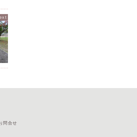
 店内アルコール清掃の強
さい。沖縄だけでなく本土でも雨の情報
質は、皮
店時の靴の履き替え マス
が最近はたくさんありますね。今日も濡
から体を
...
れた際の靴のケア方法...
適度な角
お問合せ