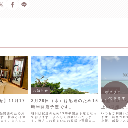
お知らせ
おすすめ
横スクロー
ルできます
】11月17
3月29日（水）は配達のため15
新型コロナ
時半開店予定です。
止の取組に
商品開発のためお
明日は配達のため15時半開店予定となっ
いつもご利用い
ます。普段とは違
ております。よろしくお願いいたしま
ます。新型コロ
ります。よろしく
す。遠方にお住まいのお客様で那覇まで
止策、感染リス
のご来店が難しい方はお気軽にご相談く
り組みを行なっ