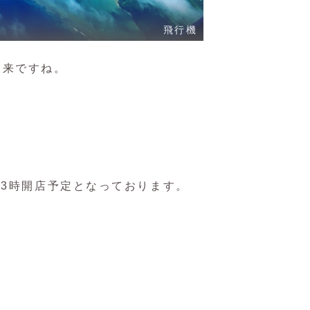
飛行機
到来ですね。
13時開店予定となっております。
。