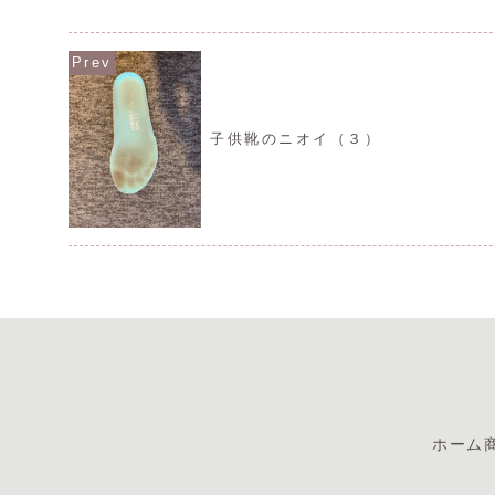
ことでお困りの方は、履かない靴（履け
ない靴）をお持ちのことがあります。違
和感がある靴ですと段々と...
子供靴のニオイ（３）
ホーム