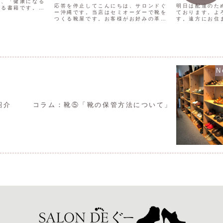
る、「健康になる
応答を停止してこんにちは、サロンドぐ
明日は配達のた
よる書籍です。
ー沖縄です。当店はセミオーダーで靴を
ております。よ
は、健康でいるた
つくる靴屋です。お客様がお好みの革を
す。遠方にお住
するスキルです。
選んでいただき、その革を使って靴を作
のご来店が難し
なるために
ることができます。当店では、様々な組
ださい。
w（ど...
み合わせの革を選び、歩き方や姿勢に合
わせてつくるできます。完...
日
紹介
コラム：靴⑤「靴の保管方法について」