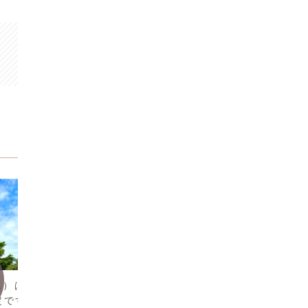
お知らせ
おすす
水）は配達のため15
沖縄の靴修理屋さん紹介
靴ひも
定です。
を結ぶ
昨日もお電話でお靴のお直しについての