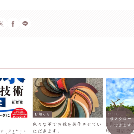
お知らせ
お知らせ
横スクロー
色々な革でお靴を製作させてい
3月29日（
ルできます
ただきます。
時半開店予
です。ダイヤモン