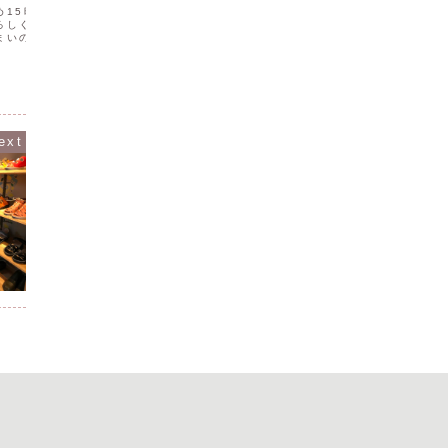
問い合わせをいただきました。沖縄には
やすく
め15時半開店予定となっ
靴の修理屋さんが少ないです。せっかく
ろしくお願いいたしま
購入した愛着のあるお靴がお直しをしな
ひも靴の
まいのお客様で那覇まで
がら長く履けるといいですよね。逆に言
でしょう
い方はお気軽にご相談く
うと、靴の修理を小まめにしてメンテナ
かでも脱
ンスをしていると靴は長く...
ため脱ぎ
脱ぎ履き
ァスナー
ッポンな