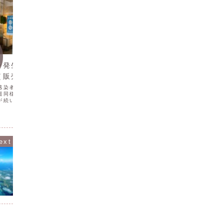
お知らせ
お知ら
ン発生器で感染防止
2月27日（金）は13時開店予定
筋肉は
（販売もスタート）
です
です
感染者数が減少傾向にあ
2月27日（金）は配達のため13時開店予
明けまし
圏同様に、まだまだ予断
定となっております。宜しくお願い致し
もよろし
が続いています。サロ
ます。
歩行のア
縄では、感染防止対策の
る中で、
として、低濃度のオゾン
はとても
BIOZONE」を設置い
いて面白
6日...
た。がん