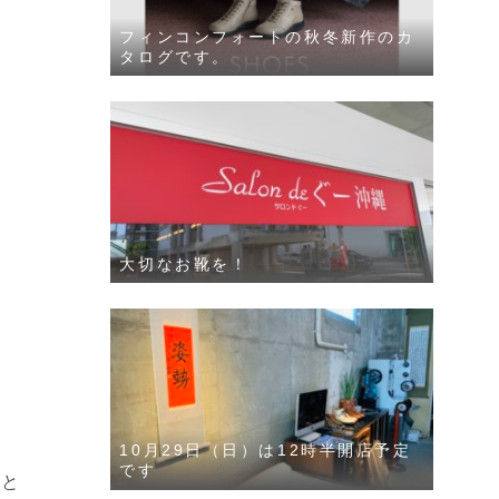
フィンコンフォートの秋冬新作のカ
タログです。
大切なお靴を！
10月29日（日）は12時半開店予定
です
要と