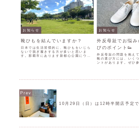
お知らせ
お知らせ
靴ひもを結んでいますか？
外反母趾でお悩み
びのポイント👟
日本では生活習慣的に、靴ひもをいじら
ないで脱ぎ履きする方が多いと思いま
外反母趾の問題を抱え
す。那覇市にあります新都心公園にウォ
靴の選び方には、いく
ーキングをしに行くと、緩い状態で靴を
ントがあります。ぜひ
履いている方をみかけます。 毎回きちん
い。病院へ行かれたこ
と結ぶようにしたほうがいいですが、可
度お医者さんに診ても
能な範囲から靴ひもを結ぶ...
めです。7つのポイント
先のスペース 広いつ...
10月29日（日）は12時半開店予定