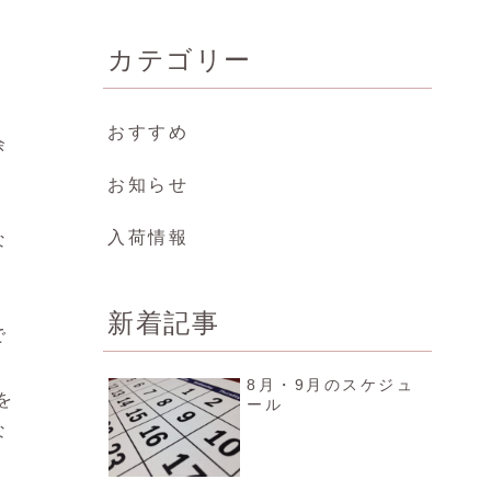
カテゴリー
おすすめ
余
お知らせ
入荷情報
な
。
新着記事
で
8月・9月のスケジュ
を
ール
な