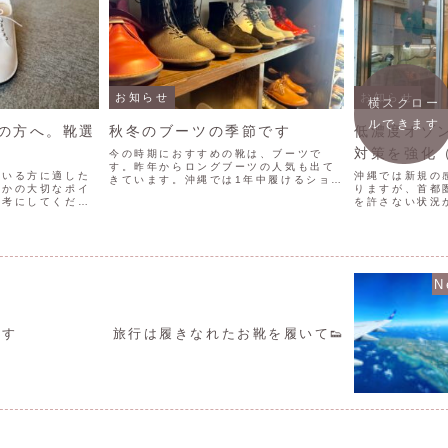
お知らせ
お知らせ
横スクロー
ルできます
の方へ。靴選
秋冬のブーツの季節です
低濃度オゾ
対策を強化
今の時期におすすめの靴は、ブーツで
す。昨年からロングブーツの人気も出て
ている方に適した
沖縄では新規の
きています。沖縄では1年中履けるショー
つかの大切なポイ
りますが、首都
トブーツも人気があります。ブーツは、
参考にしてくださ
を許さない状況
足首から膝上まで覆う長さで、スカート
とがない方は、一
ン・ド・ぐー沖
やワンピースとの相性が抜群です。ま
らうこともおすす
さらなる強化策
た、寒い季節でも足元を暖か...
！1. 十分なつま
を発生する機械「
たしました↓8月2
です
旅行は履きなれたお靴を履いて👟