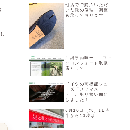
他店でご購入いただ
合
いた靴の修理・調整
も承っております
てし
沖縄県内唯一 ― フィ
ンコンフォート取扱
店として
ドイツの高機能シュ
ーズ「メフィス
ト」、取り扱い開始
しました！
6月10日（水）11時
半から13時は